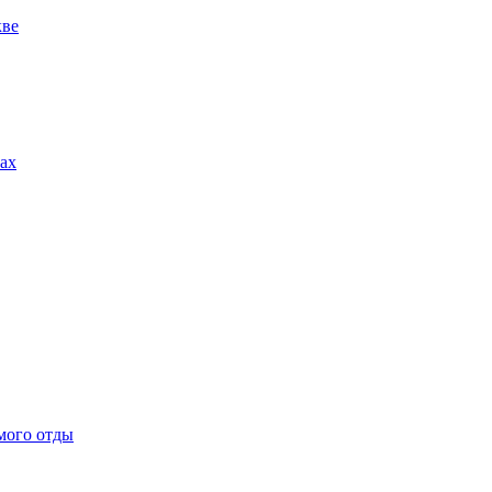
кве
тах
мого отды