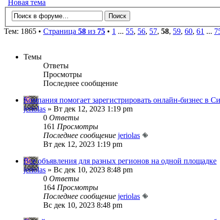
Новая тема
Тем: 1865 •
Страница
58
из
75
•
1
...
55
,
56
,
57
,
58
,
59
,
60
,
61
...
7
Темы
Ответы
Просмотры
Последнее сообщение
Компания помогает зарегистрировать онлайн-бизнес в С
jeriolas
» Вт дек 12, 2023 1:19 pm
0
Ответы
161
Просмотры
Последнее сообщение
jeriolas
Вт дек 12, 2023 1:19 pm
Все объявления для разных регионов на одной площадке
jeriolas
» Вс дек 10, 2023 8:48 pm
0
Ответы
164
Просмотры
Последнее сообщение
jeriolas
Вс дек 10, 2023 8:48 pm