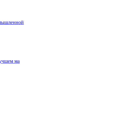
омышленной
лучшем ма