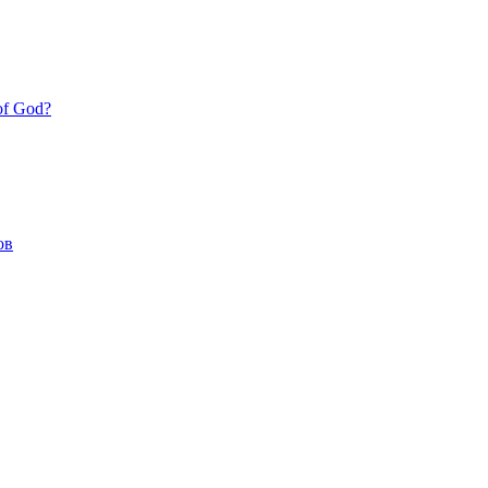
of God?
ов