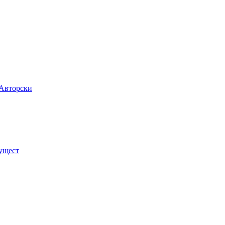
 Авторски
мущест