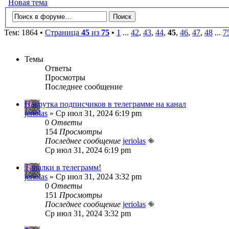
Новая тема
Тем: 1864 •
Страница
45
из
75
•
1
...
42
,
43
,
44
,
45
,
46
,
47
,
48
...
7
Темы
Ответы
Просмотры
Последнее сообщение
Накрутка подписчиков в телеграмме на канал
jeriolas
» Ср июл 31, 2024 6:19 pm
0
Ответы
154
Просмотры
Последнее сообщение
jeriolas
Ср июл 31, 2024 6:19 pm
Тапалки в телеграмм!
jeriolas
» Ср июл 31, 2024 3:32 pm
0
Ответы
151
Просмотры
Последнее сообщение
jeriolas
Ср июл 31, 2024 3:32 pm