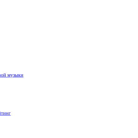
вой музыки
йтинг