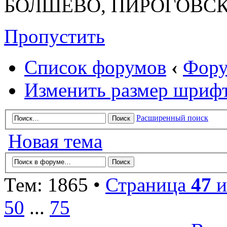
БОЛШЕВО, ПИРОГОВСК
Пропустить
Список форумов
‹
Фору
Изменить размер шриф
Расширенный поиск
Новая тема
Тем: 1865 •
Страница
47
и
50
...
75